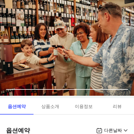
옵션예약
상품소개
이용정보
리뷰
옵션예약
다른날짜