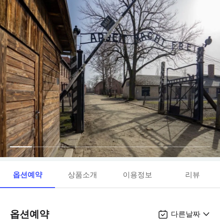
옵션예약
상품소개
이용정보
리뷰
옵션예약
다른날짜