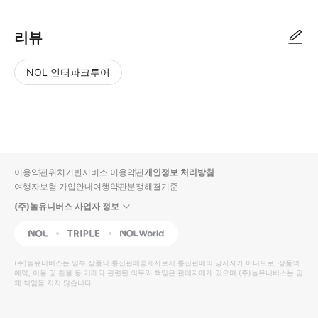
리뷰
NOL 인터파크투어
NOL
별
사
에서
점
진/
작성
높
동
된
은
영
리뷰
순
상
이용약관
위치기반서비스 이용약관
개인정보 처리방침
입니
여행자보험 가입안내
여행약관
분쟁해결기준
다.
(주)놀유니버스 사업자 정보
별
사
NOL
Triple
Interpark Global
점
진/
높
동
(주)놀유니버스
는 일부 상품의 통신판매중개자로서 통신판매의 당사자가 아니므로, 상품의
예약, 이용 및 환불 등 거래와 관련된 의무와 책임은 판매자에게 있으며
은
영
(주)놀유니버스
는 일
체 책임을 지지 않습니다.
순
상