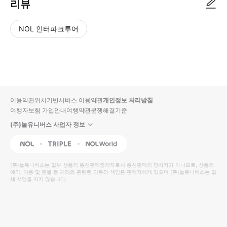
리뷰
NOL 인터파크투어
NOL
별
사
에서
점
진/
작성
높
동
된
은
영
리뷰
순
상
이용약관
위치기반서비스 이용약관
개인정보 처리방침
입니
여행자보험 가입안내
여행약관
분쟁해결기준
다.
(주)놀유니버스 사업자 정보
별
사
NOL
Triple
Interpark Global
점
진/
높
동
(주)놀유니버스
는 일부 상품의 통신판매중개자로서 통신판매의 당사자가 아니므로, 상품의
예약, 이용 및 환불 등 거래와 관련된 의무와 책임은 판매자에게 있으며
은
영
(주)놀유니버스
는 일
체 책임을 지지 않습니다.
순
상