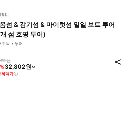
시확정
옴섬 & 감기섬 & 마이럿섬 일일 보트 투어
3개 섬 호핑 투어)
푸꾸옥
투어
612
원
32,802원~
%
종혜택가