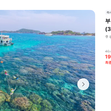
즉
부
(
40,
19
최