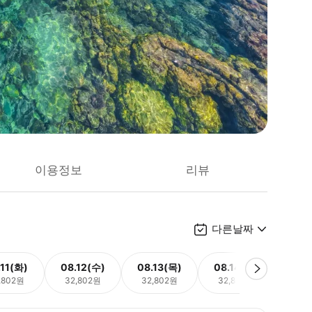
이용정보
리뷰
다른날짜
.11(화)
08.12(수)
08.13(목)
08.14(금)
08.
,802원
32,802원
32,802원
32,802원
32,