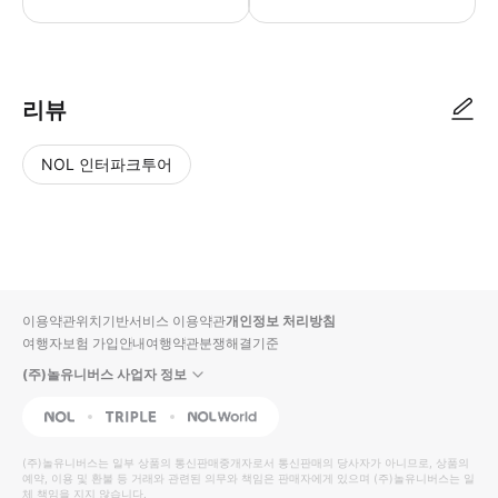
리뷰
NOL 인터파크투어
NOL
별
사
에서
점
진/
작성
높
동
된
은
영
리뷰
순
상
이용약관
위치기반서비스 이용약관
개인정보 처리방침
입니
여행자보험 가입안내
여행약관
분쟁해결기준
다.
(주)놀유니버스 사업자 정보
별
사
NOL
Triple
Interpark Global
점
진/
높
동
(주)놀유니버스
는 일부 상품의 통신판매중개자로서 통신판매의 당사자가 아니므로, 상품의
예약, 이용 및 환불 등 거래와 관련된 의무와 책임은 판매자에게 있으며
은
영
(주)놀유니버스
는 일
체 책임을 지지 않습니다.