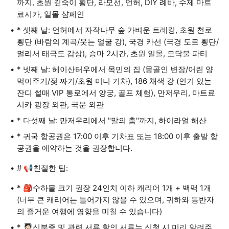
까지, 초원 깊숙이 횡단, 라모선, 언허, DIY 례바, 수제 마트
료시카, 일몰 샴페인
* 셋째 날: 언허에서 자작나무 숲 가벼운 트레킹, 초원 천로
횡단 (바람의 계곡/웃는 얼굴 강), 국경 카선 (국경 도로 횡단/
멀리서 태극도 감상), 승마 2시간, 초원 일몰, 모닥불 파티
* 넷째 날: 헤이산터우에서 목민의 집 (몽골인 변장/어린 양
먹이주기/젖 짜기/초원 미니 기차), 186 채색 강 (인기 있는
잔디 썰매 VIP 통로에서 양궁, 골프 체험), 만저우리, 마트료
시카 광장 외관, 국문 외관
* 다섯째 날: 만저우리에서 "말의 춤"까지, 하이라얼 해산
* 귀국 항공권은 17:00 이후 기차표 또는 18:00 이후 출발 항
공권을 예약하는 것을 권장합니다.
# 📢친절한 팁:
* 🎒수하물 크기 권장 24인치 이하 캐리어 1개 + 백팩 1개
(너무 큰 캐리어는 들어가지 않을 수 있으며, 귀하와 동반자
의 즐거운 여행에 영향을 미칠 수 있습니다)
* 🧑🏻‍🎓신분증 및 관련 서류 할인 서류는 신청 시 미리 알려주