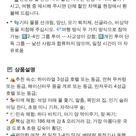
시고, 여행 중 제시해 주시면 단체 할인 차액을 현장에서 환
불해 드립니다.
* 🧤기타 물품 선크림, 양산, 모기 퇴치제, 선글라스, 비상약
등을 지참해 주십시오. 💎여행 방식 두 가지 방식으로 참여
가능: 1️⃣2-4인 그룹 투어 -- 사교성이 강함; 2️⃣개인 투어 단
독 그룹 -- 낯선 사람과 합류하지 않으며, 일정 시간이 더 자
유로움
상품설명
* ⛺️추천 숙소: 하이라얼 3성급 호텔 또는 동급, 언허 무커렁
또는 동급, 헤이산터우 몽골 게르 또는 동급, 만저우리 4성급
호텔 또는 동급;
* 🏇이색 체험: 석양 아래 풀 쫓기, 말춤, 목민의 집, 인기 슬라
이딩 잔디, 초원 미니 기차, 자작나무 숲;
* 🐑민속 체험: 하다 바치기, 아기 양 먹이주기, 젖 짜기;
* 🌈핵심 경치: 186 채색 강 & 모리거러 강, 가장 아름다운 국
경 도로 & 초원 깊숙이 횡단;
* 🚜편안한 여정: 전 일정 1-4인 SUV, 베테랑 운전기사 동행,