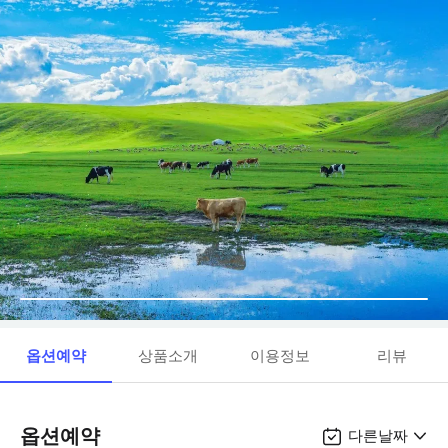
옵션예약
상품소개
이용정보
리뷰
옵션예약
다른날짜