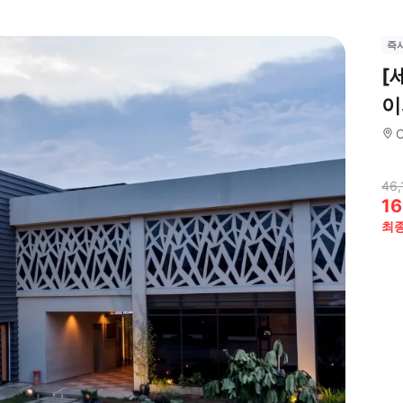
즉
[
이
C
46,
16
최