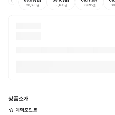
08.09(일)
08.10(월)
08.11(화)
08
38,695원
38,695원
38,695원
38
상품소개
매력포인트