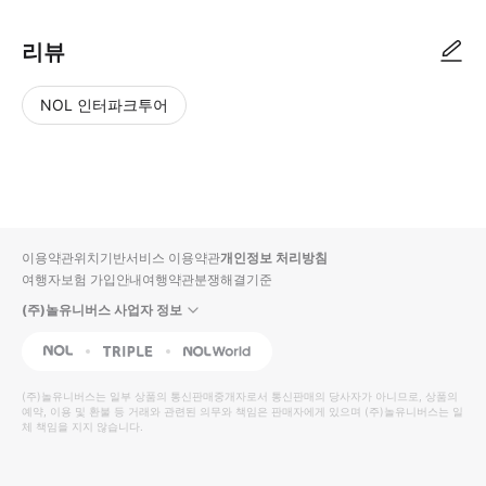
리뷰
NOL 인터파크투어
NOL
별
사
에서
점
진/
작성
높
동
된
은
영
리뷰
순
상
이용약관
위치기반서비스 이용약관
개인정보 처리방침
입니
여행자보험 가입안내
여행약관
분쟁해결기준
다.
(주)놀유니버스 사업자 정보
별
사
NOL
Triple
Interpark Global
점
진/
높
동
(주)놀유니버스
는 일부 상품의 통신판매중개자로서 통신판매의 당사자가 아니므로, 상품의
예약, 이용 및 환불 등 거래와 관련된 의무와 책임은 판매자에게 있으며
은
영
(주)놀유니버스
는 일
체 책임을 지지 않습니다.
순
상