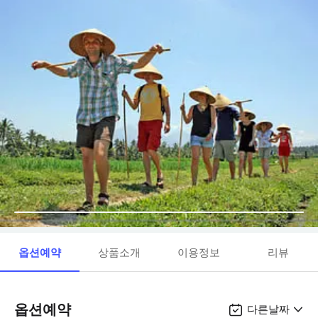
옵션예약
상품소개
이용정보
리뷰
옵션예약
다른날짜