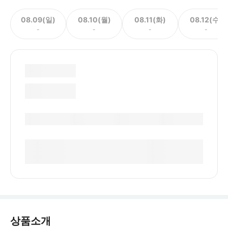
08.09(일)
08.10(월)
08.11(화)
08.12(수)
-
-
-
-
상품소개