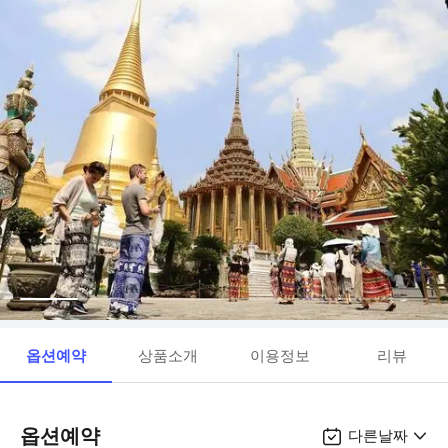
옵션예약
상품소개
이용정보
리뷰
옵션예약
다른날짜