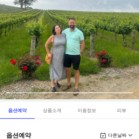
옵션예약
상품소개
이용정보
리뷰
옵션예약
다른날짜