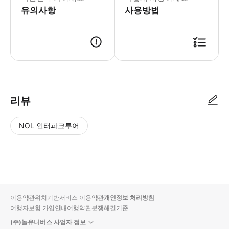
유의사항
사용방법
리뷰
NOL 인터파크투어
NOL
별
사
에서
점
진/
작성
높
동
된
은
영
리뷰
순
상
이용약관
위치기반서비스 이용약관
개인정보 처리방침
입니
여행자보험 가입안내
여행약관
분쟁해결기준
다.
(주)놀유니버스 사업자 정보