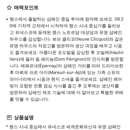
매력포인트
랭스에서 출발하는 샴페인 종일 투어에 참여해 보세요. 09:2
0에 기차역 근처에서 시작하여 랭스 시내 중심가를 둘러보
고 유네스코에 등재된 랭스 노트르담 대성당과 유명 샴페인
하우스를 감상합니다. 뵈브 클리코(Veuve Clicquot)와 같은
유명 하우스의 저장고를 방문하여 생산 과정을 배우고 시음
도 즐겨보세요. 아름다운 포도밭을 감상한 후 오빌레(Hautvi
llers)에 들러 돔 페리뇽(Dom Pérignon)의 안식처를 방문합
니다. 에페르네(Épernay)의 샴페인 거리를 따라 드라이브한
후 마뢰유 쉬르 아이(Mareuil-sur-Aÿ)에 있는 가족 소유의
와이너리에서 시음과 현지 스낵을 즐겨보세요. 샴페인 페어
링이 포함된 전통 점심 식사를 즐긴 후 오후에는 생산자를
방문하여 샴페인 제조 기술에 대해 더 알아보고 특별한 뀌베
를 맛볼 수 있습니다.
상품설명
* 랭스 시내 중심에서 유네스코 세계문화유산과 유명 샴페인