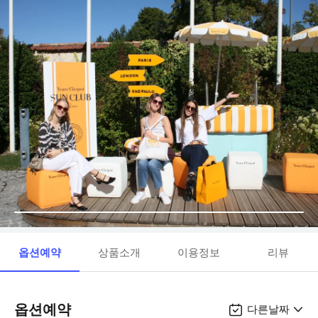
옵션예약
상품소개
이용정보
리뷰
옵션예약
다른날짜