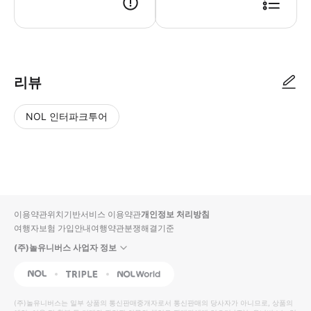
리뷰
NOL 인터파크투어
NOL
별
사
에서
점
진/
작성
높
동
된
은
영
리뷰
순
상
이용약관
위치기반서비스 이용약관
개인정보 처리방침
입니
여행자보험 가입안내
여행약관
분쟁해결기준
다.
(주)놀유니버스 사업자 정보
별
사
NOL
Triple
Interpark Global
점
진/
높
동
(주)놀유니버스
는 일부 상품의 통신판매중개자로서 통신판매의 당사자가 아니므로, 상품의