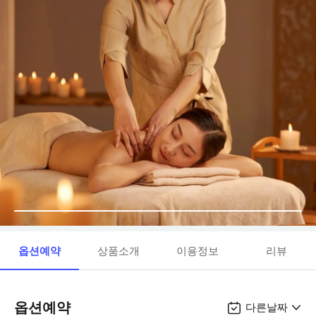
옵션예약
상품소개
이용정보
리뷰
옵션예약
다른날짜