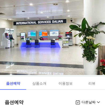
옵션예약
상품소개
이용정보
리뷰
옵션예약
다른날짜