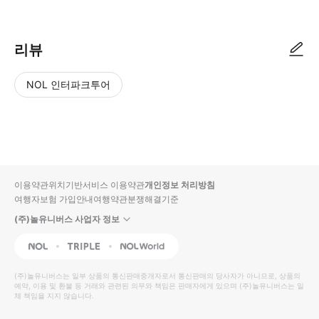
리뷰
NOL 인터파크투어
NOL
별
사
에서
점
진/
작성
높
동
된
은
영
리뷰
순
상
이용약관
위치기반서비스 이용약관
개인정보 처리방침
입니
여행자보험 가입안내
여행약관
분쟁해결기준
다.
(주)놀유니버스 사업자 정보
별
사
NOL
Triple
Interpark Global
점
진/
높
동
(주)놀유니버스
는 일부 상품의 통신판매중개자로서 통신판매의 당사자가 아니므로, 상품의
예약, 이용 및 환불 등 거래와 관련된 의무와 책임은 판매자에게 있으며
은
영
(주)놀유니버스
는 일
체 책임을 지지 않습니다.
순
상