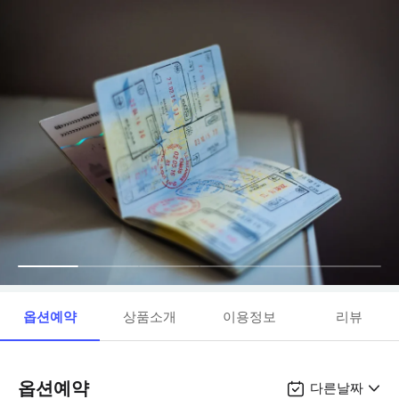
옵션예약
상품소개
이용정보
리뷰
옵션예약
다른날짜