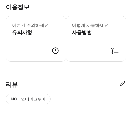
이용정보
푸드트럭과 마린 샵 이용 가능
이런건 주의하세요
이렇게 사용하세요
유의사항
사용방법
● 예약접수 후 확정이 되면 이용가능합니다. ● 바우처에 안내된 사용 방법
리뷰
NOL 인터파크투어
NOL
별
사
에서
점
진/
작성
높
동
된