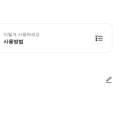
 꼭 알아두세요 해양 조건이 심각한 경우 투어는 취소될 수 있습니다. * 2025년 
이렇게 사용하세요
사용방법
부스 1입니다. * 변경 사항이나 추가 정보가 있는 경우, 팀은 WhatsAp
사진/동영상
사진/동영상