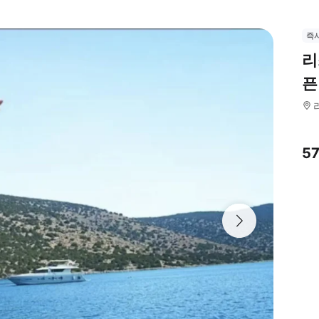
즉
리
픈
5