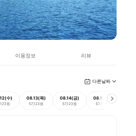
이용정보
리뷰
다른날짜
.12(수)
08.13(목)
08.14(금)
08.15(토)
08.
,123원
57,123원
57,123원
57,123원
57,