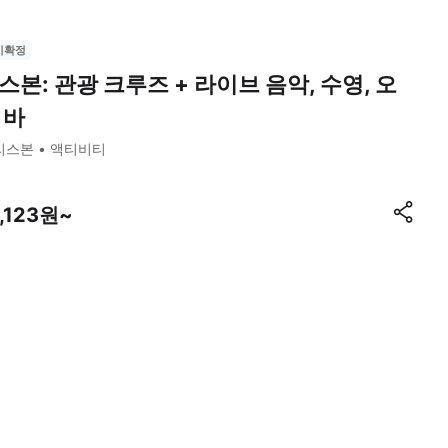
시확정
스본: 관광 크루즈 + 라이브 음악, 수영, 오
 바
리스본
액티비티
7,123원~