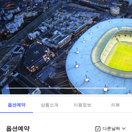
옵션예약
상품소개
이용정보
리뷰
옵션예약
다른날짜