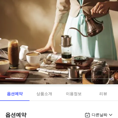
옵션예약
상품소개
이용정보
리뷰
옵션예약
다른날짜