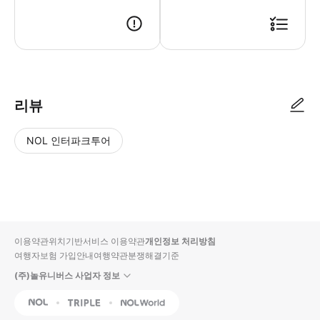
▶ 체크인 방법 - 다낭 풀만리조트 커피클래스 위치 안내 구글검색 : 구글 지도에서
리뷰
NOL 인터파크투어
NOL
별
사
에서
점
진/
작성
높
동
된
은
영
리뷰
순
상
이용약관
위치기반서비스 이용약관
개인정보 처리방침
입니
여행자보험 가입안내
여행약관
분쟁해결기준
다.
(주)놀유니버스 사업자 정보
별
사
NOL
Triple
Interpark Global
점
진/