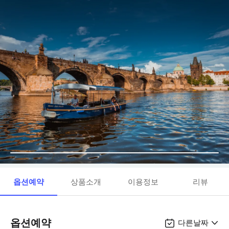
옵션예약
상품소개
이용정보
리뷰
옵션예약
다른날짜