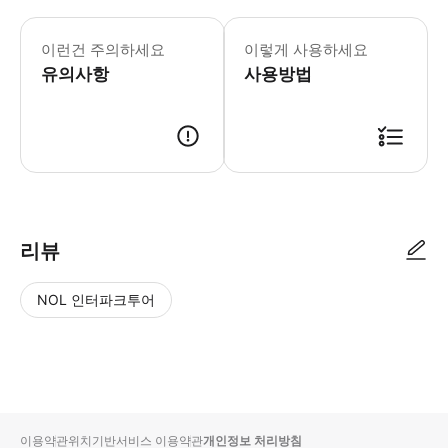
이런건 주의하세요
이렇게 사용하세요
유의사항
사용방법
리뷰
NOL 인터파크투어
NOL
별
사
에서
점
진/
작성
높
동
된
은
영
리뷰
순
상
이용약관
위치기반서비스 이용약관
개인정보 처리방침
입니