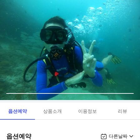
옵션예약
상품소개
이용정보
리뷰
옵션예약
다른날짜