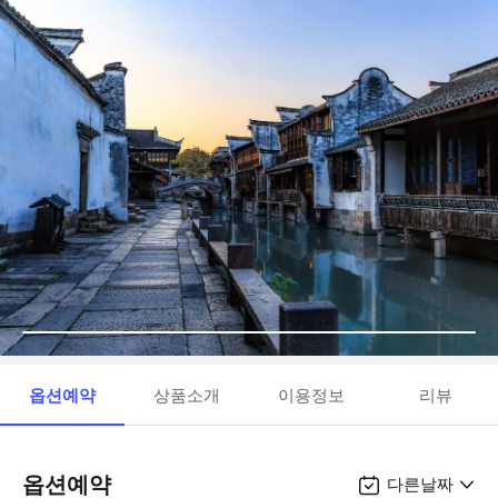
옵션예약
상품소개
이용정보
리뷰
옵션예약
다른날짜