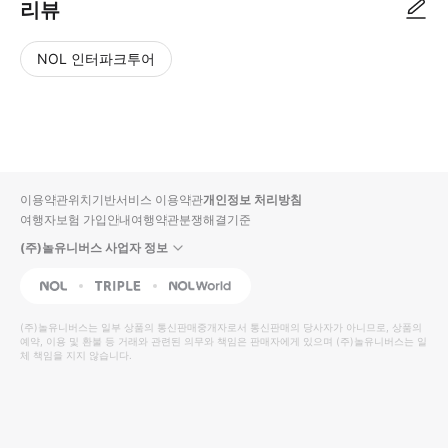
리뷰
NOL 인터파크투어
NOL
별
사
에서
점
진/
작성
높
동
된
은
영
리뷰
순
상
이용약관
위치기반서비스 이용약관
개인정보 처리방침
입니
여행자보험 가입안내
여행약관
분쟁해결기준
다.
(주)놀유니버스 사업자 정보
별
사
NOL
Triple
Interpark Global
점
진/
높
동
(주)놀유니버스
는 일부 상품의 통신판매중개자로서 통신판매의 당사자가 아니므로, 상품의
예약, 이용 및 환불 등 거래와 관련된 의무와 책임은 판매자에게 있으며
은
영
(주)놀유니버스
는 일
체 책임을 지지 않습니다.
순
상