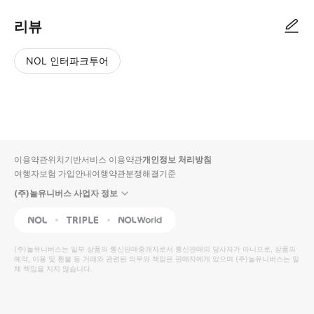
리뷰
NOL 인터파크투어
NOL
별
사
에서
점
진/
작성
높
동
된
은
영
리뷰
순
상
이용약관
위치기반서비스 이용약관
개인정보 처리방침
입니
여행자보험 가입안내
여행약관
분쟁해결기준
다.
(주)놀유니버스 사업자 정보
별
사
NOL
Triple
Interpark Global
점
진/
높
동
(주)놀유니버스
는 일부 상품의 통신판매중개자로서 통신판매의 당사자가 아니므로, 상품의
예약, 이용 및 환불 등 거래와 관련된 의무와 책임은 판매자에게 있으며
은
영
(주)놀유니버스
는 일
체 책임을 지지 않습니다.
순
상