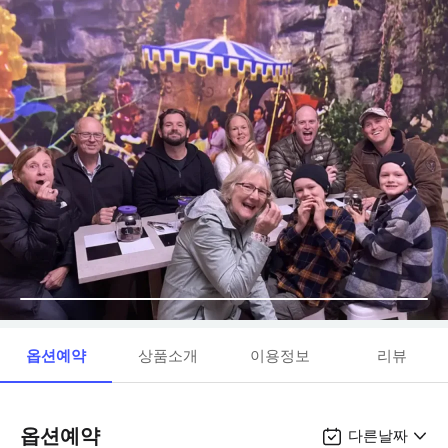
옵션예약
상품소개
이용정보
리뷰
옵션예약
다른날짜