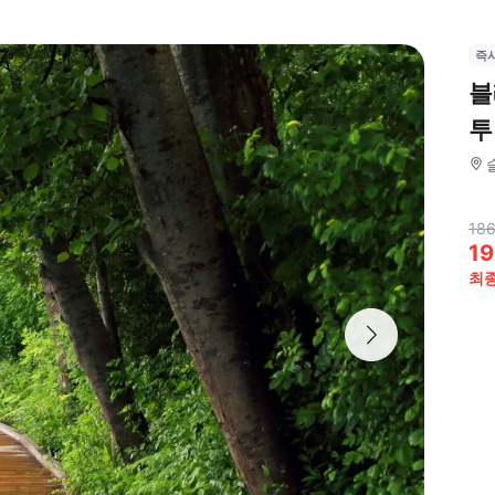
즉
블
투
186
19
최