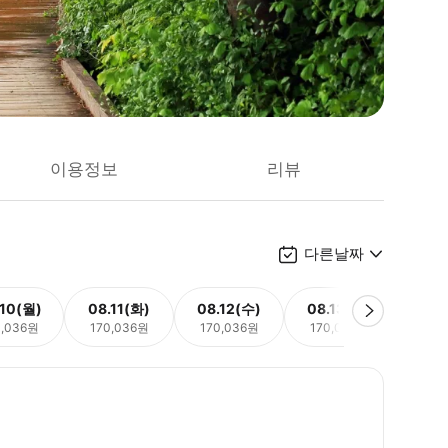
이용정보
리뷰
다른날짜
.10(월)
08.11(화)
08.12(수)
08.13(목)
08.
0,036원
170,036원
170,036원
170,036원
170