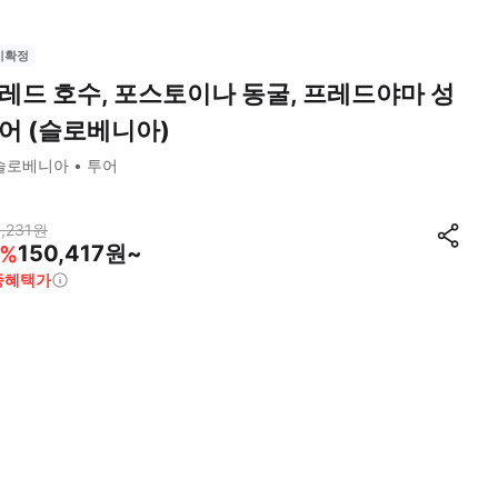
시확정
레드 호수, 포스토이나 동굴, 프레드야마 성
어 (슬로베니아)
슬로베니아
투어
,231
원
150,417원~
%
종혜택가