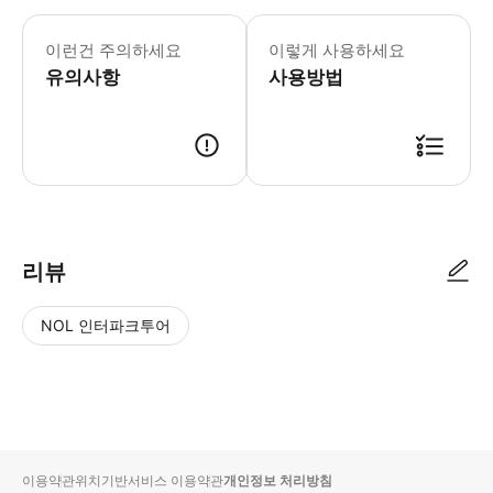
이런건 주의하세요
이렇게 사용하세요
유의사항
사용방법
리뷰
NOL 인터파크투어
NOL
별
사
에서
점
진/
작성
높
동
된
은
영
리뷰
순
상
이용약관
위치기반서비스 이용약관
개인정보 처리방침
입니