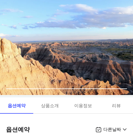
옵션예약
상품소개
이용정보
리뷰
옵션예약
다른날짜