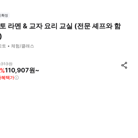
시확정
토 라멘 & 교자 요리 교실 (전문 셰프와 함
)
교토
체험/클래스
,313
원
110,907원~
%
종혜택가