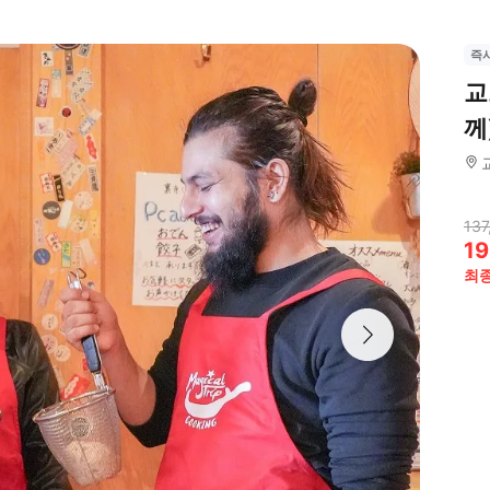
즉
교
께
137
19
최