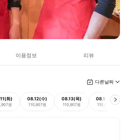
이용정보
리뷰
다른날짜
.11(화)
08.12(수)
08.13(목)
08.14(금)
08.
0,907원
110,907원
110,907원
110,907원
110