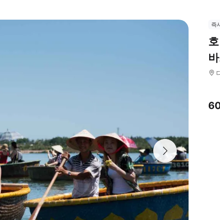
즉
호
바
6