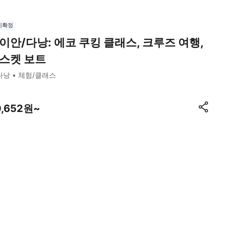
시확정
이안/다낭: 에코 쿠킹 클래스, 크루즈 여행,
스켓 보트
다낭
체험/클래스
0,652원~