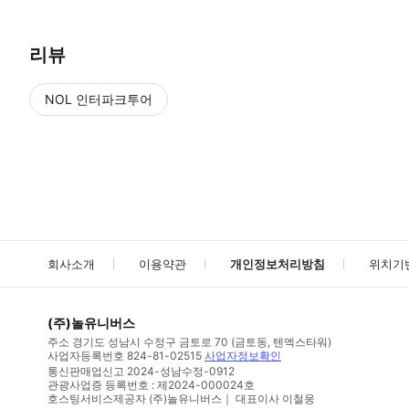
리뷰
NOL 인터파크투어
NOL
에서 작성된 리뷰 입니다.
별점 높은순
별점 높은순
회사소개
이용약관
개인정보처리방침
위치기
(주)놀유니버스
주소
경기도 성남시 수정구 금토로 70 (금토동, 텐엑스타워)
사업자등록번호
824-81-02515
사업자정보확인
통신판매업신고
2024-성남수정-0912
관광사업증 등록번호 : 제2024-000024호
호스팅서비스제공자 (주)놀유니버스｜ 대표이사 이철웅