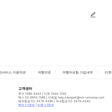
사진/동영상
사진/동영상
반서비스 이용약관
여행약관
여행자보험 가입내역
티켓
고객센터
투어 1588-3443
티켓 1544-1555
팩스 02-6919-1586
이메일 help.interpark@nol-universe.com
해외항공 02-3479-4399
국내항공 02-3479-4340
투어 1:1문의
티켓 1:1문의