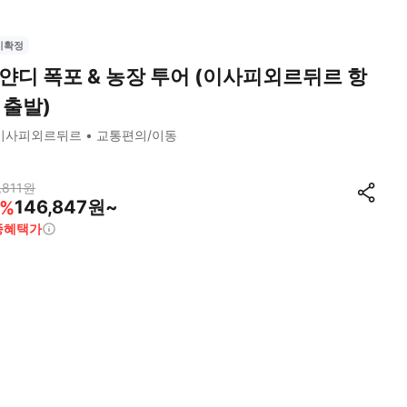
시확정
얀디 폭포 & 농장 투어 (이사피외르뒤르 항
 출발)
이사피외르뒤르
교통편의/이동
,811
원
146,847원~
%
종혜택가