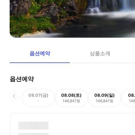
옵션예약
상품소개
옵션예약
08.07(금)
08.08(토)
08.09(일)
08
-
146,847원
146,847원
14