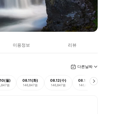
이용정보
리뷰
다른날짜
.10(월)
08.11(화)
08.12(수)
08.13(목)
08.
6,847원
146,847원
146,847원
146,847원
146