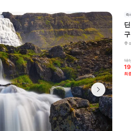
즉
딘
구
181
19
최