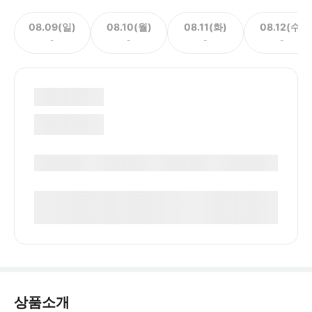
08.09(일)
08.10(월)
08.11(화)
08.12(수)
-
-
-
-
상품소개