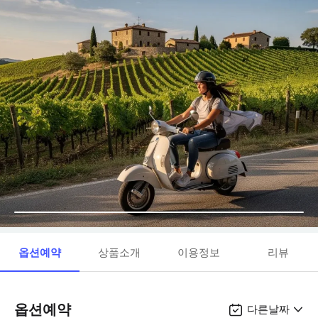
옵션예약
상품소개
이용정보
리뷰
옵션예약
다른날짜