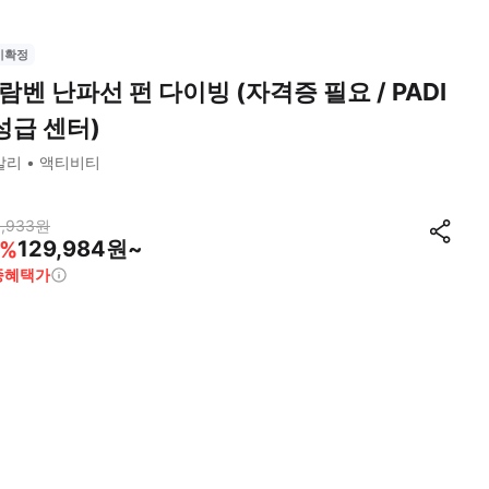
시확정
람벤 난파선 펀 다이빙 (자격증 필요 / PADI
성급 센터)
발리
액티비티
,933
원
129,984원~
%
종혜택가