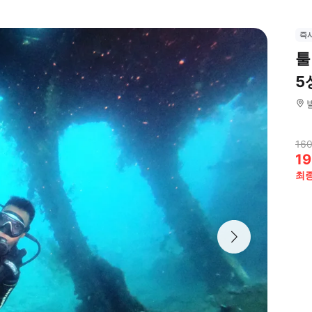
즉
툴
5
160
19
최