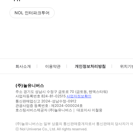
NOL 인터파크투어
NOL
에서 작성된 리뷰 입니다.
별점 높은순
별점 높은순
회사소개
이용약관
개인정보처리방침
위치기
(주)놀유니버스
주소
경기도 성남시 수정구 금토로 70 (금토동, 텐엑스타워)
사업자등록번호
824-81-02515
사업자정보확인
통신판매업신고
2024-성남수정-0912
관광사업증 등록번호 : 제2024-000024호
호스팅서비스제공자 (주)놀유니버스｜ 대표이사 이철웅
(주)놀유니버스
는 일부 상품의 통신판매중개자로서 통신판매의 당사자가 아니
ⓒ
Nol Universe Co
., Ltd. All rights reserved.