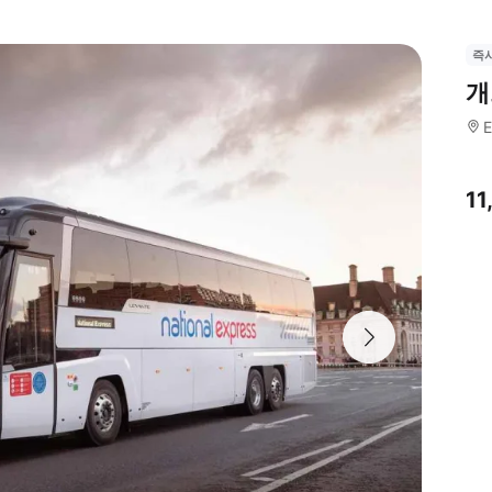
즉
개
E
1