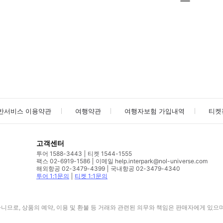
사진/동영상
사진/동영상
반서비스 이용약관
여행약관
여행자보험 가입내역
티켓
고객센터
투어 1588-3443
티켓 1544-1555
팩스 02-6919-1586
이메일 help.interpark@nol-universe.com
해외항공 02-3479-4399
국내항공 02-3479-4340
투어 1:1문의
티켓 1:1문의
므로, 상품의 예약, 이용 및 환불 등 거래와 관련된 의무와 책임은 판매자에게 있으