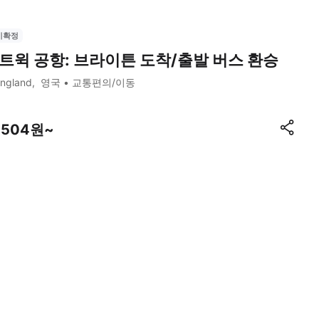
시확정
트윅 공항: 브라이튼 도착/출발 버스 환승
ngland
영국
교통편의/이동
1,504원~