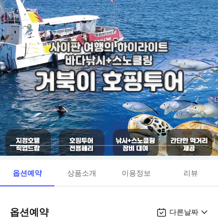
옵션예약
상품소개
이용정보
리뷰
옵션예약
다른날짜