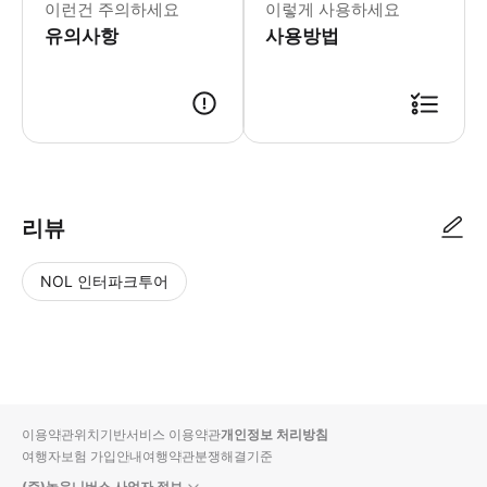
이런건 주의하세요
이렇게 사용하세요
유의사항
사용방법
[예약 안내] 1. 트리플 결제 및 예약 확정 2. 스타인월드에서 개별 메시지 
리뷰
NOL 인터파크투어
NOL
별
사
에서
점
진/
작성
높
동
된
은
영
리뷰
순
상
이용약관
위치기반서비스 이용약관
개인정보 처리방침
입니
여행자보험 가입안내
여행약관
분쟁해결기준
다.
(주)놀유니버스 사업자 정보