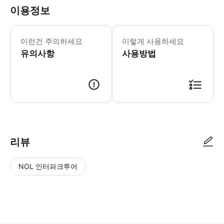
이용정보
[문자 미수신 및 재발송 문의] * 고객센터 : 
이런건 주의하세요
이렇게 사용하세요
유의사항
사용방법
[이용 정보] * 판매기간 : ~ 2030.12.31 * 유효기간 : 구매일로부터
리뷰
NOL 인터파크투어
NOL
별
사
에서
점
진/
작성
높
동
된