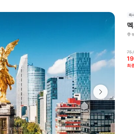
즉
멕
75,
19
최