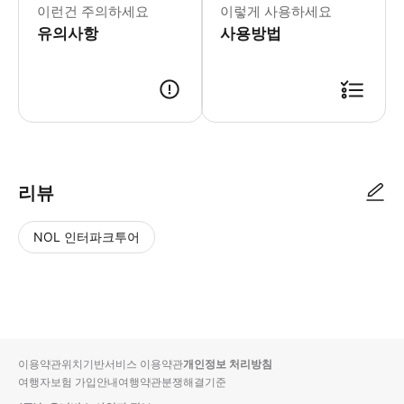
이런건 주의하세요
이렇게 사용하세요
유의사항
사용방법
▶ 사용방법 * 이 이벤트는 현지 거주자의 집에서 열리며, 개인 정보 보호
리뷰
NOL 인터파크투어
NOL
별
사
에서
점
진/
작성
높
동
된
은
영
리뷰
순
상
이용약관
위치기반서비스 이용약관
개인정보 처리방침
입니
여행자보험 가입안내
여행약관
분쟁해결기준
다.