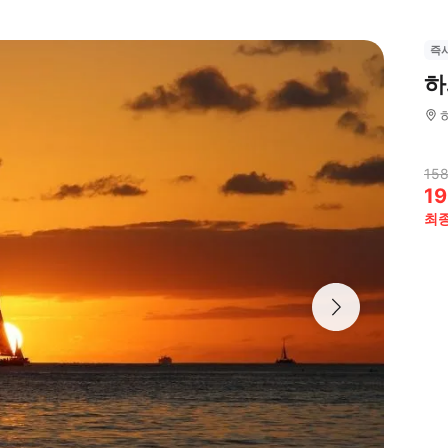
즉
하
158
19
최