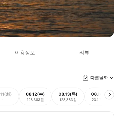
이용정보
리뷰
다른날짜
.11(화)
08.12(수)
08.13(목)
08.14(금)
08.
-
128,383원
128,383원
204,770원
128