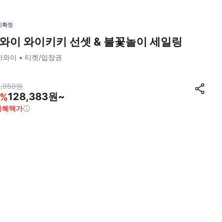
시확정
와이 와이키키 선셋 & 불꽃놀이 세일링
하와이
티켓/입장권
,950
원
128,383원~
%
종혜택가