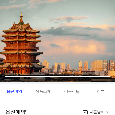
옵션예약
상품소개
이용정보
리뷰
옵션예약
다른날짜