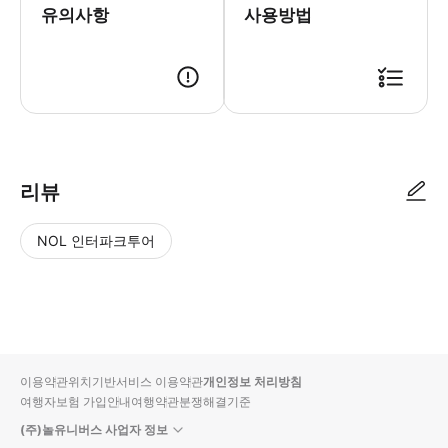
유의사항
사용방법
● 예약접수 후 확정이 되면 이용가능합니다. ● 바우처에 안내된 사용 방법
리뷰
NOL 인터파크투어
NOL
별
사
에서
점
진/
작성
높
동
된
은
영
리뷰
순
상
이용약관
위치기반서비스 이용약관
개인정보 처리방침
입니
여행자보험 가입안내
여행약관
분쟁해결기준
다.
(주)놀유니버스 사업자 정보