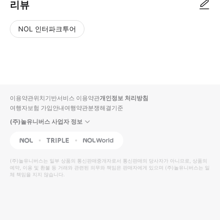
리뷰
NOL 인터파크투어
NOL
별
사
에서
점
진/
작성
높
동
된
은
영
리뷰
순
상
이용약관
위치기반서비스 이용약관
개인정보 처리방침
입니
여행자보험 가입안내
여행약관
분쟁해결기준
다.
(주)놀유니버스 사업자 정보
별
사
NOL
Triple
Interpark Global
점
진/
높
동
(주)놀유니버스
는 일부 상품의 통신판매중개자로서 통신판매의 당사자가 아니므로, 상품의
예약, 이용 및 환불 등 거래와 관련된 의무와 책임은 판매자에게 있으며
은
영
(주)놀유니버스
는 일
체 책임을 지지 않습니다.
순
상