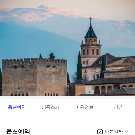
옵션예약
상품소개
이용정보
리뷰
옵션예약
다른날짜