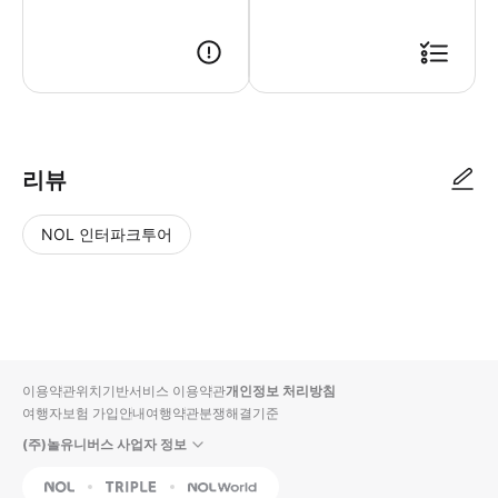
리뷰
NOL 인터파크투어
NOL
별
사
에서
점
진/
작성
높
동
된
은
영
리뷰
순
상
이용약관
위치기반서비스 이용약관
개인정보 처리방침
입니
여행자보험 가입안내
여행약관
분쟁해결기준
다.
(주)놀유니버스 사업자 정보
별
사
NOL
Triple
Interpark Global