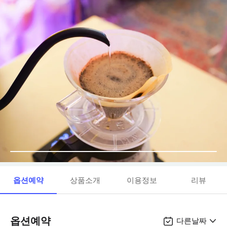
옵션예약
상품소개
이용정보
리뷰
옵션예약
다른날짜