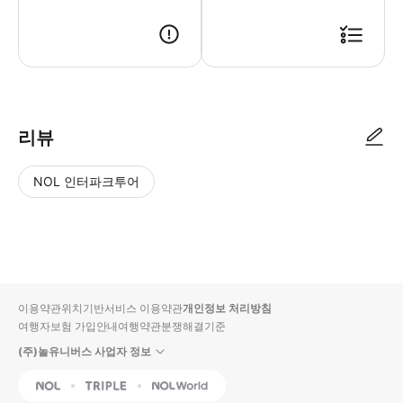
● 예약접수 후 확정이 되면 이용가능합니다. ● 바우처에 안내된 사용 방법
리뷰
NOL 인터파크투어
NOL
별
사
에서
점
진/
작성
높
동
된
은
영
리뷰
순
상
이용약관
위치기반서비스 이용약관
개인정보 처리방침
입니
여행자보험 가입안내
여행약관
분쟁해결기준
다.
(주)놀유니버스 사업자 정보
별
사
NOL
Triple
Interpark Global
점
진/