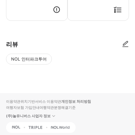
리뷰
NOL 인터파크투어
NOL
별
사
에서
점
진/
작성
높
동
된
은
영
리뷰
순
상
이용약관
위치기반서비스 이용약관
개인정보 처리방침
입니
여행자보험 가입안내
여행약관
분쟁해결기준
다.
(주)놀유니버스 사업자 정보
별
사
NOL
Triple
Interpark Global
점
진/