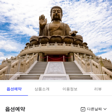
옵션예약
상품소개
이용정보
리뷰
옵션예약
다른날짜