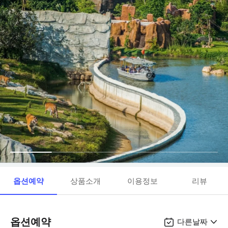
옵션예약
상품소개
이용정보
리뷰
옵션예약
다른날짜