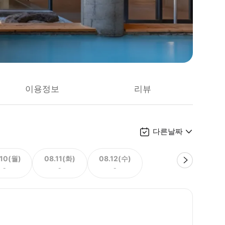
이용정보
리뷰
다른날짜
.10(월)
08.11(화)
08.12(수)
-
-
-