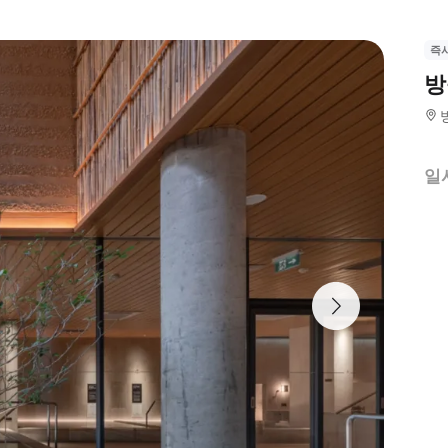
즉
방
일