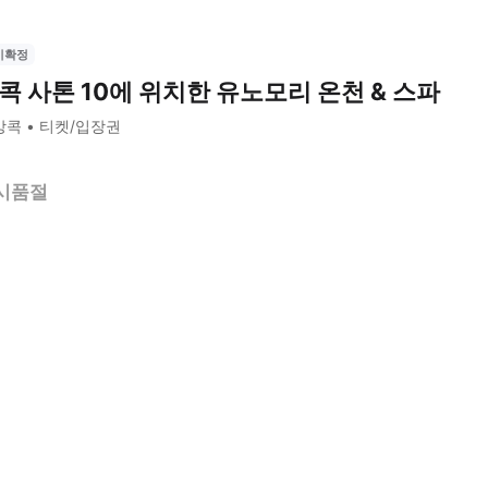
시확정
콕 사톤 10에 위치한 유노모리 온천 & 스파
방콕
티켓/입장권
시품절