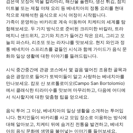
검은색 오징어 먹물 칼라마리, 해산물 폴렌타, 생선 튀김, 참치
미트볼 또는 제철 야채 요리 등 베네치아의 정통 요리를 현대
적으로 재해석한 음식으로 시식 여정이 시작됩니다.
가족이 운영하는 바카리로 계속 이동하여 치케티의 세계를 탐
험해보세요. 두 가지 방식으로 준비된 크리미한 바칼라, 트라
메치니 샌드위치, 고기와 치즈가 들어간 작은 요리, 그리고 오
늘의 파스타, 리조또 또는 라자냐를 맛보세요. 현지 와인과 정
통 베네치아 스프리츠를 곁들인 시식과 함께 가이드가 음식 문
화와 일상 생활에 대한 이야기를 들려드립니다.
시식 중간중간에 관광 코스에서 몇 걸음 떨어진 조용한 골목과
숨은 광장으로 들어가 토박이들이 알고 사랑하는 베네치아를
만나보세요. 캄포 산 보르톨로미오(Campo San Bortolomio)
에서 클래식한 티라미수를 맛보며 마무리하고, 다음에 어디에
서 식사할지에 대한 맞춤형 팁을 얻으세요.
음식 투어 그 이상, 베네치아의 일상 생활을 소개하는 투어입
니다. 현지인들이 바카리를 사교 모임 장소로 이용하는 방식에
대해 알아보고, 치케티 뒤에 숨겨진 전통을 발견하고, 베네치
아의 음식 문화에 생명을 불어넣는 이야기를 들어보세요.