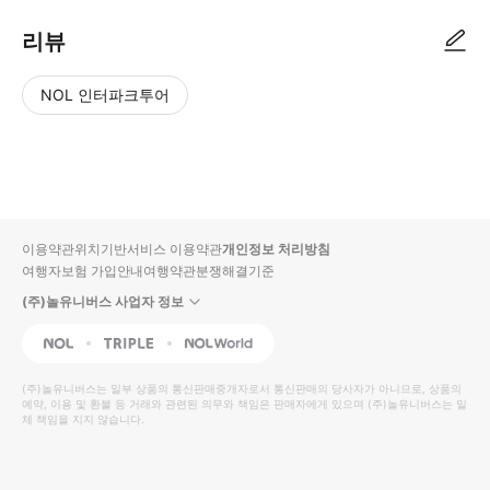
리뷰
NOL 인터파크투어
NOL
별
사
에서
점
진/
작성
높
동
된
은
영
리뷰
순
상
이용약관
위치기반서비스 이용약관
개인정보 처리방침
입니
여행자보험 가입안내
여행약관
분쟁해결기준
다.
(주)놀유니버스 사업자 정보
별
사
NOL
Triple
Interpark Global
점
진/
높
동
(주)놀유니버스
는 일부 상품의 통신판매중개자로서 통신판매의 당사자가 아니므로, 상품의
예약, 이용 및 환불 등 거래와 관련된 의무와 책임은 판매자에게 있으며
은
영
(주)놀유니버스
는 일
체 책임을 지지 않습니다.
순
상