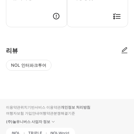
● 예약접수 후 확정이 되면 이용가능합니다. ● 바우처에 안내된 사용 방법
리뷰
NOL 인터파크투어
NOL
별
사
에서
점
진/
작성
높
동
된
은
영
리뷰
순
상
이용약관
위치기반서비스 이용약관
개인정보 처리방침
입니
여행자보험 가입안내
여행약관
분쟁해결기준
다.
(주)놀유니버스 사업자 정보
별
사