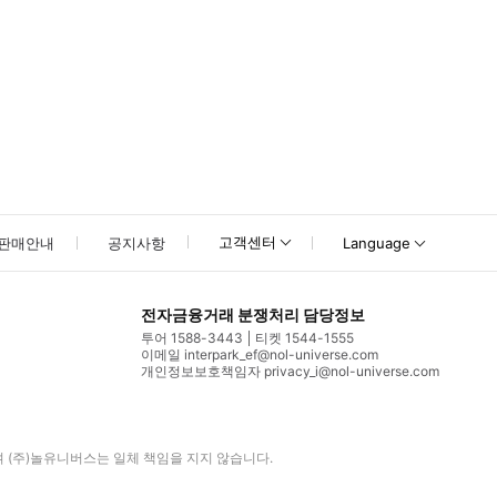
고객센터
판매안내
공지사항
Language
전자금융거래 분쟁처리 담당정보
투어 1588-3443
티켓 1544-1555
이메일 interpark_ef@nol-universe.com
개인정보보호책임자 privacy_i@nol-universe.com
며
(주)놀유니버스
는 일체 책임을 지지 않습니다.