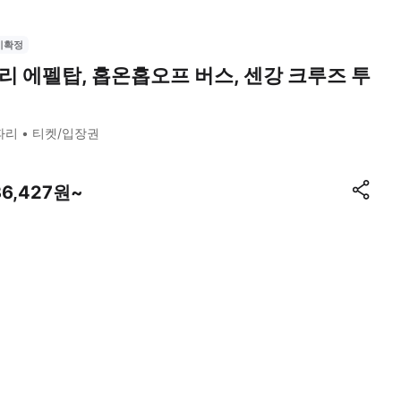
시확정
리 에펠탑, 홉온홉오프 버스, 센강 크루즈 투
파리
티켓/입장권
36,427원~