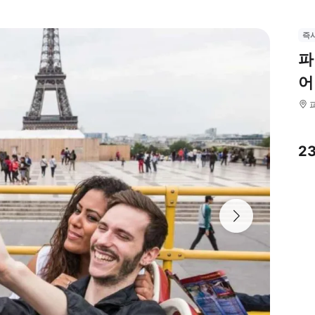
즉
파
어
2