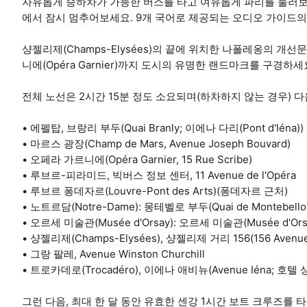
자유롭게 승하차가 가능한 버스를 타고 여유롭게 파리를 둘러보
에서 잠시 멈추어보세요. 9개 국어로 제공되는 오디오 가이드
샹젤리제(Champs-Elysées)의 끝에 위치한 나폴레옹의 개선문(Na
니에(Opéra Garnier)까지 도시의 유명한 랜드마크를 구경하세
전체 노선은 2시간 15분 정도 소요되며(하차하지 않는 경우) 다
• 에펠탑, 브랑리 부두(Quai Branly; 이에나 다리(Pont d'Iéna))
• 마르스 광장(Champ de Mars, Avenue Joseph Bouvard)
• 오페라 가르니에(Opéra Garnier, 15 Rue Scribe)
• 루브르-피라미드, 빅버스 정보 센터, 11 Avenue de l'Opéra
• 루브르 퐁데자르(Louvre-Pont des Arts)(퐁데자르 근처)
• 노트르담(Notre-Dame): 몽테벨로 부두(Quai de Montebel
• 오르세 미술관(Musée d'Orsay): 오르세 미술관(Musée d'Or
• 샹젤리제(Champs-Elysées), 샹젤리제 거리 156(156 Avenue 
• 그랑 팔레, Avenue Winston Churchill
• 트로카데로(Trocadéro), 이에나 애비뉴(Avenue Iéna; 호텔 샹그
그런 다음, 최대 한 달 동안 유효한 센강 1시간 보트 크루즈를 