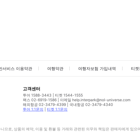
사진/동영상
사진/동영상
반서비스 이용약관
여행약관
여행자보험 가입내역
티켓
고객센터
투어 1588-3443
티켓 1544-1555
팩스 02-6919-1586
이메일 help.interpark@nol-universe.com
해외항공 02-3479-4399
국내항공 02-3479-4340
투어 1:1문의
티켓 1:1문의
므로, 상품의 예약, 이용 및 환불 등 거래와 관련된 의무와 책임은 판매자에게 있으