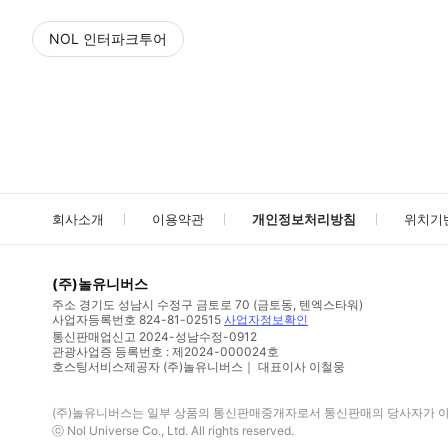
NOL 인터파크투어
NOL
에서 작성된 리뷰 입니다.
별점 높은순
별점 높은순
회사소개
이용약관
개인정보처리방침
위치기
(주)놀유니버스
주소
경기도 성남시 수정구 금토로 70 (금토동, 텐엑스타워)
사업자등록번호
824-81-02515
사업자정보확인
통신판매업신고
2024-성남수정-0912
관광사업증 등록번호 : 제2024-000024호
호스팅서비스제공자 (주)놀유니버스｜ 대표이사 이철웅
(주)놀유니버스
는 일부 상품의 통신판매중개자로서 통신판매의 당사자가 아니
ⓒ
Nol Universe Co
., Ltd. All rights reserved.