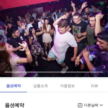
옵션예약
상품소개
이용정보
리뷰
옵션예약
다른날짜