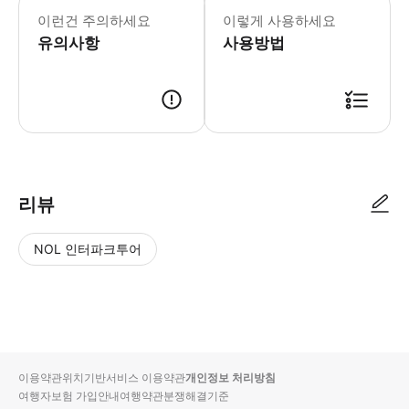
이런건 주의하세요
이렇게 사용하세요
유의사항
사용방법
리뷰
NOL 인터파크투어
NOL
별
사
에서
점
진/
작성
높
동
된
은
영
리뷰
순
상
이용약관
위치기반서비스 이용약관
개인정보 처리방침
입니
여행자보험 가입안내
여행약관
분쟁해결기준
다.