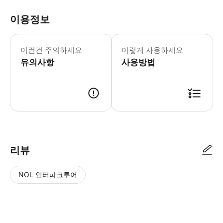
이용정보
* 소요시간 : 120분 (옵션에 따라 소
이런건 주의하세요
이렇게 사용하세요
유의사항
사용방법
● 예약접수 후 확정이 되면 이용가능합니다. ● 바우처에 안내된 사용 방법
리뷰
NOL 인터파크투어
NOL
별
사
에서
점
진/
작성