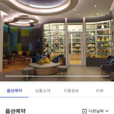
옵션예약
상품소개
이용정보
리뷰
옵션예약
다른날짜